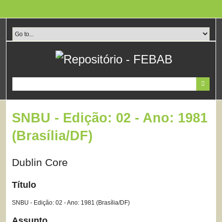
Pular
para
o
conteúdo
principal
SNBU - Edição: 02 - Ano: 1981
(Brasília/DF)
Dublin Core
Título
SNBU - Edição: 02 - Ano: 1981 (Brasília/DF)
Assunto