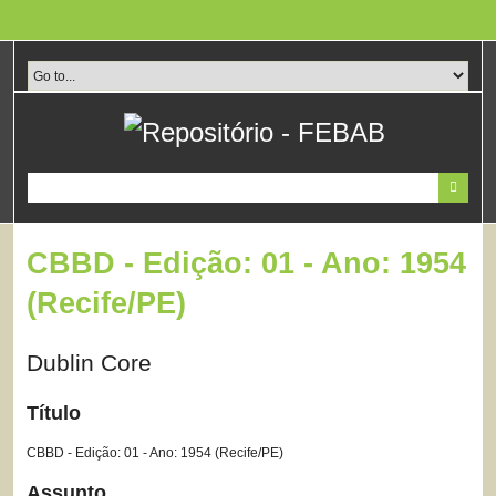
Pular
para
o
conteúdo
principal
CBBD - Edição: 01 - Ano: 1954
(Recife/PE)
Dublin Core
Título
CBBD - Edição: 01 - Ano: 1954 (Recife/PE)
Assunto