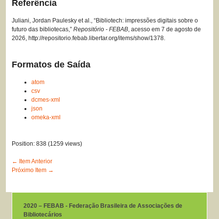
Referência
Juliani, Jordan Paulesky et al., “Bibliotech: impressões digitais sobre o
futuro das bibliotecas,”
Repositório - FEBAB
, acesso em 7 de agosto de
2026,
http://repositorio.febab.libertar.org/items/show/1378
.
Formatos de Saída
atom
csv
dcmes-xml
json
omeka-xml
Position:
838
(
1259
views)
← Item Anterior
Próximo Item →
2020 – FEBAB - Federação Brasileira de Associações de
Bibliotecários