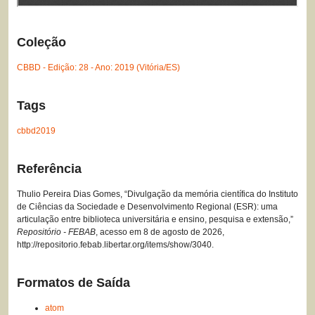
Coleção
CBBD - Edição: 28 - Ano: 2019 (Vitória/ES)
Tags
cbbd2019
Referência
Thulio Pereira Dias Gomes, “Divulgação da memória científica do Instituto
de Ciências da Sociedade e Desenvolvimento Regional (ESR): uma
articulação entre biblioteca universitária e ensino, pesquisa e extensão,”
Repositório - FEBAB
, acesso em 8 de agosto de 2026,
http://repositorio.febab.libertar.org/items/show/3040
.
Formatos de Saída
atom