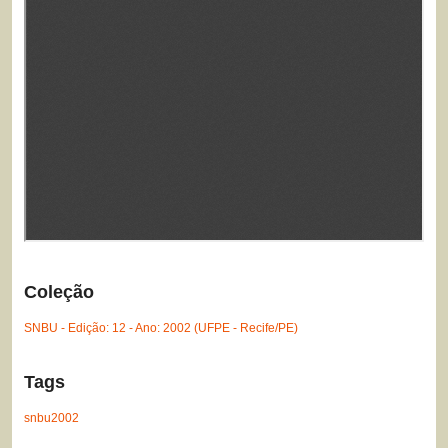
Coleção
SNBU - Edição: 12 - Ano: 2002 (UFPE - Recife/PE)
Tags
snbu2002