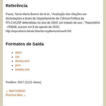
Referência
Paula, Tania Maria Bueno de et al., “Avaliação das citações em
dissertações e teses do Departamento de Ciência Política da
FFLCH/USP defendidas no ano de 2000: um estudo de uso.,”
Repositório
- FEBAB
, acesso em 8 de agosto de 2026,
http://repositorio.febab.libertar.org/items/show/4140
.
Formatos de Saída
atom
csv
dcmes-xml
json
omeka-xml
Position:
2817
(
1122
views)
← Item Anterior
Próximo Item →