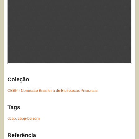
Coleção
CBBP - Comissão Brasileira de Bibliotecas Prisionais
Tags
cbbp
,
cbbp-boletim
Referência