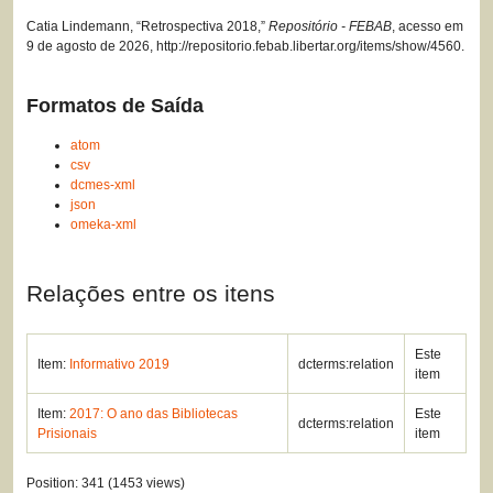
Catia Lindemann, “Retrospectiva 2018,”
Repositório - FEBAB
, acesso em
9 de agosto de 2026,
http://repositorio.febab.libertar.org/items/show/4560
.
Formatos de Saída
atom
csv
dcmes-xml
json
omeka-xml
Relações entre os itens
Este
Item:
Informativo 2019
dcterms:relation
item
Item:
2017: O ano das Bibliotecas
Este
dcterms:relation
Prisionais
item
Position:
341
(
1453
views)