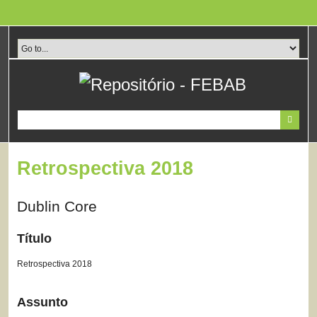
Pular
para
o
conteúdo
principal
Retrospectiva 2018
Dublin Core
Título
Retrospectiva 2018
Assunto