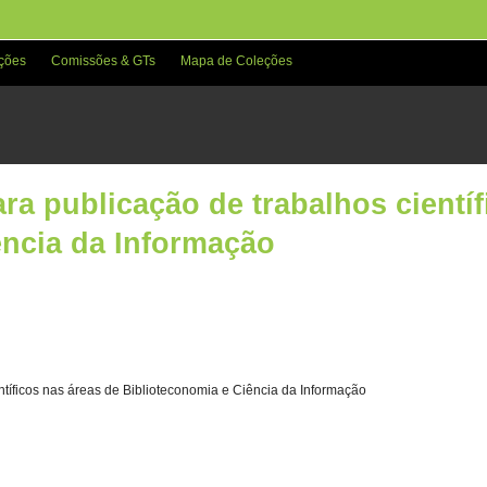
ções
Comissões & GTs
Mapa de Coleções
ara publicação de trabalhos cientí
ência da Informação
entíficos nas áreas de Biblioteconomia e Ciência da Informação