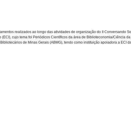
tamentos realizados ao longo das atividades de organização do II Conversando Sob
(ECI), cujo tema foi Periódicos Científicos da área de Biblioteconomia/Ciência da
s Bibliotecários de Minas Gerais (ABMG), tendo como instituição apoiadora a ECI