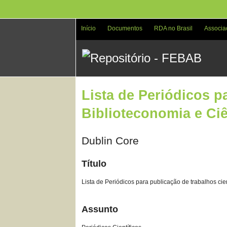
Pular
para
o
Início
Documentos
RDA no Brasil
Associa
conteúdo
principal
Lista de Periódicos p
Biblioteconomia e Ci
Dublin Core
Título
Lista de Periódicos para publicação de trabalhos ci
Assunto