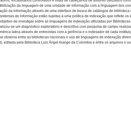
uros, vocabulários controlados e listas de cabeçalhos de assunto utilizados co
ibilização da linguagem de uma unidade de informação com a linguagem dos cont
ação da informação através de uma interface de busca de catálogos de biblioteca
 sistemas de informação estão sujeitas à uma política de indexação que reflete os
objetivo de investigar sobre as linguagens de indexação utilizadas por Bibliotec
ealizou-se um diagnóstico exploratório e descritivo com pesquisa de campo realiz
 América latina através de entrevistas com a gerência e o indexador de cada instit
 observa entre as bibliotecas nacionais o uso de linguagens de indexação diversa
, editada pela Biblioteca Luis Ángel Arango da Colombia e entre os arquivos o us