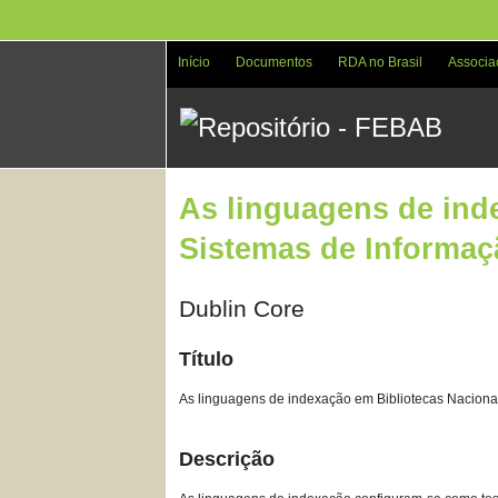
Pular
para
o
Início
Documentos
RDA no Brasil
Associa
conteúdo
principal
As linguagens de ind
Sistemas de Informaç
Dublin Core
Título
As linguagens de indexação em Bibliotecas Nacionai
Descrição