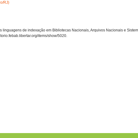
ro/RJ)
, “As linguagens de indexação em Bibliotecas Nacionais, Arquivos Nacionais e Sist
sitorio.febab.libertar.org/items/show/5020
.