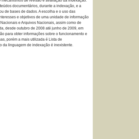
mo mecanismos de revisão e avaliação da indexação.
eúdos documentários, durante a indexação, e a
 ou de bases de dados. A escolha e o uso das
 interesses e objetivos de uma unidade de informação
as Nacionais e Arquivos Nacionais, assim como de
ada, desde outubro de 2008 até junho de 2009, em
uição para obter informações sobre o funcionamento e
s, porém a mais utilizada é Lista de
o da linguagem de indexação é inexistente.