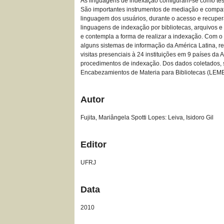
As linguagens de indexação configuram-se como tesa
São importantes instrumentos de mediação e compat
linguagem dos usuários, durante o acesso e recuper
linguagens de indexação por bibliotecas, arquivos e
e contempla a forma de realizar a indexação. Com o 
alguns sistemas de informação da América Latina, r
visitas presenciais à 24 instituições em 9 países da
procedimentos de indexação. Dos dados coletados, se
Encabezamientos de Materia para Bibliotecas (LEMB)
Autor
Fujita, Mariângela Spotti Lopes: Leiva, Isidoro Gil
Editor
UFRJ
Data
2010