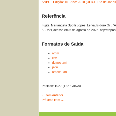
SNBU - Edição: 16 - Ano: 2010 (UFRJ - Rio de Janei
Referência
Fujita, Mariângela Spotti Lopes: Leiva, Isidoro Gil 
FEBAB
, acesso em 6 de agosto de 2026,
http://repo
Formatos de Saída
atom
csv
dcmes-xml
json
omeka-xml
Position:
1027
(
1227
views)
← Item Anterior
Próximo Item →