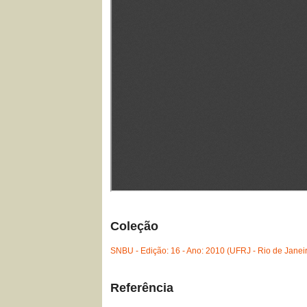
Coleção
SNBU - Edição: 16 - Ano: 2010 (UFRJ - Rio de Janei
Referência