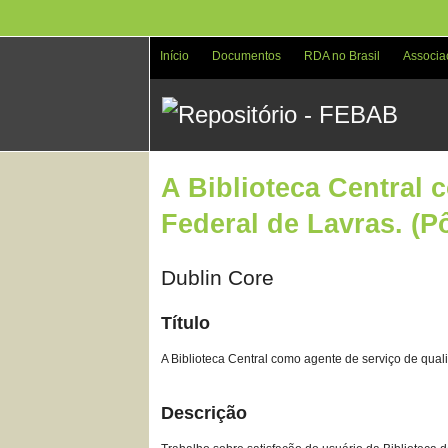
Pular
para
o
Início
Documentos
RDA no Brasil
Associa
conteúdo
principal
A Biblioteca Central 
Federal de Lavras. (P
Dublin Core
Título
A Biblioteca Central como agente de serviço de qual
Descrição