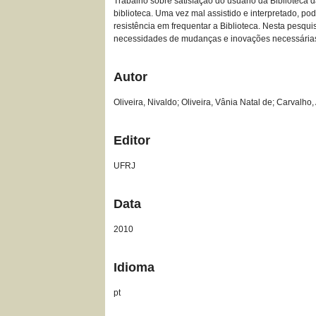
Trabalho sobre satisfação do usuário da Biblioteca
biblioteca. Uma vez mal assistido e interpretado, p
resistência em frequentar a Biblioteca. Nesta pesq
necessidades de mudanças e inovações necessárias à
Autor
Oliveira, Nivaldo; Oliveira, Vânia Natal de; Carvalh
Editor
UFRJ
Data
2010
Idioma
pt