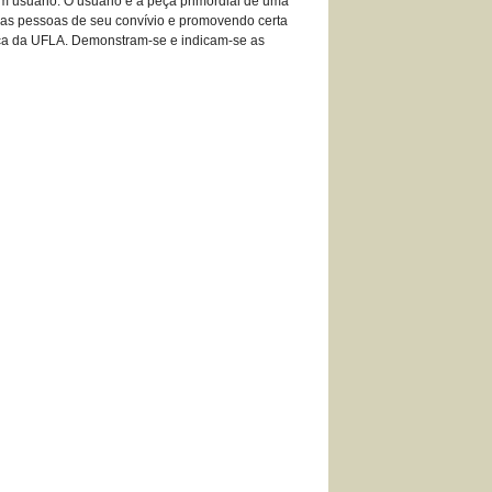
m usuário. O usuário é a peça primordial de uma
om as pessoas de seu convívio e promovendo certa
teca da UFLA. Demonstram-se e indicam-se as