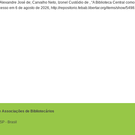
o, Alexandre José de; Carvalho Neto, Izonel Custódio de , “A Biblioteca Central co
acesso em 6 de agosto de 2026,
http://repositorio.febab.libertar.org/items/show/5498
e Associações de Bibliotecários
P ‐ Brasil