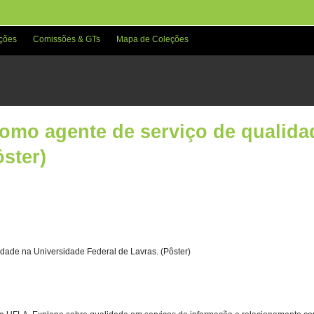
ções
Comissões & GTs
Mapa de Coleções
como agente de serviço de qualid
ôster)
idade na Universidade Federal de Lavras. (Pôster)