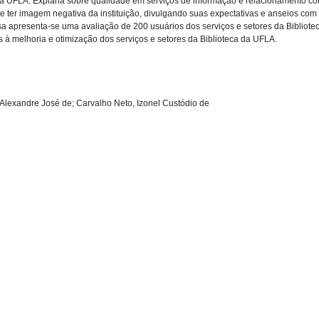
 da UFLA. Explana sobre qualidade em serviços de informação e relacionamento co
ode ter imagem negativa da instituição, divulgando suas expectativas e anseios c
uisa apresenta-se uma avaliação de 200 usuários dos serviços e setores da Biblio
 melhoria e otimização dos serviços e setores da Biblioteca da UFLA.
o, Alexandre José de; Carvalho Neto, Izonel Custódio de