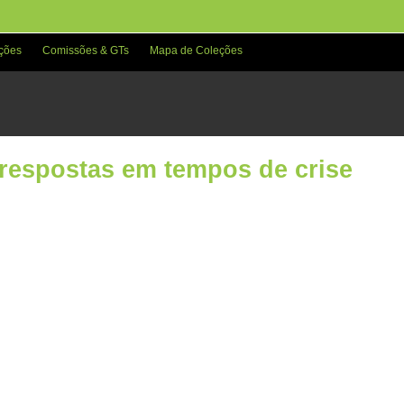
ções
Comissões & GTs
Mapa de Coleções
 respostas em tempos de crise