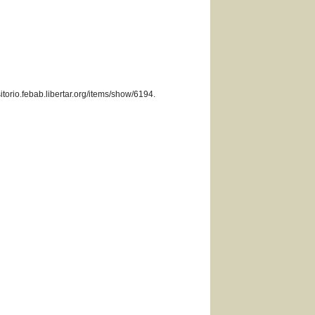
sitorio.febab.libertar.org/items/show/6194
.