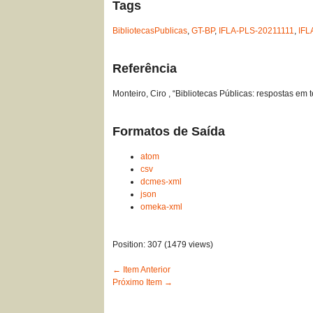
Tags
BibliotecasPublicas
,
GT-BP
,
IFLA-PLS-20211111
,
IFL
Referência
Monteiro, Ciro , “Bibliotecas Públicas: respostas em 
Formatos de Saída
atom
csv
dcmes-xml
json
omeka-xml
Position:
307
(
1479
views)
← Item Anterior
Próximo Item →