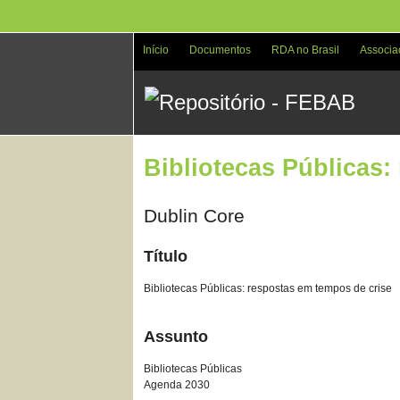
Pular
para
o
Início
Documentos
RDA no Brasil
Associa
conteúdo
principal
Bibliotecas Públicas:
Dublin Core
Título
Bibliotecas Públicas: respostas em tempos de crise
Assunto
Bibliotecas Públicas
Agenda 2030