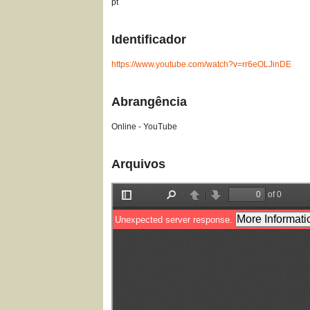
pt
Identificador
https://www.youtube.com/watch?v=rr6eOLJinDE
Abrangência
Online - YouTube
Arquivos