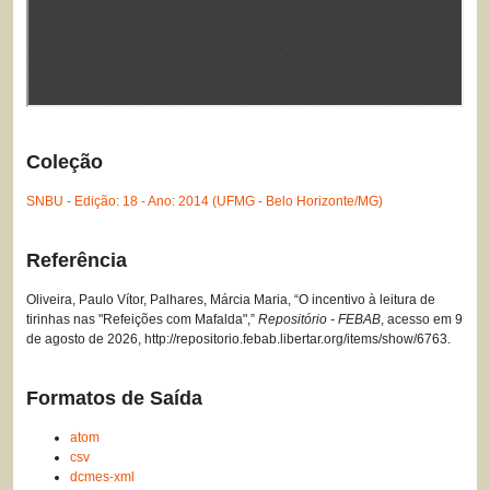
Coleção
SNBU - Edição: 18 - Ano: 2014 (UFMG - Belo Horizonte/MG)
Referência
Oliveira, Paulo Vítor, Palhares, Márcia Maria, “O incentivo à leitura de
tirinhas nas "Refeições com Mafalda",”
Repositório - FEBAB
, acesso em 9
de agosto de 2026,
http://repositorio.febab.libertar.org/items/show/6763
.
Formatos de Saída
atom
csv
dcmes-xml