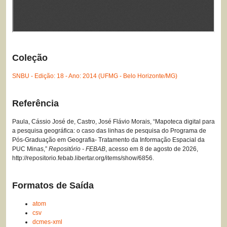
Coleção
SNBU - Edição: 18 - Ano: 2014 (UFMG - Belo Horizonte/MG)
Referência
Paula, Cássio José de, Castro, José Flávio Morais, “Mapoteca digital para
a pesquisa geográfica: o caso das linhas de pesquisa do Programa de
Pós-Graduação em Geografia- Tratamento da Informação Espacial da
PUC Minas,”
Repositório - FEBAB
, acesso em 8 de agosto de 2026,
http://repositorio.febab.libertar.org/items/show/6856
.
Formatos de Saída
atom
csv
dcmes-xml