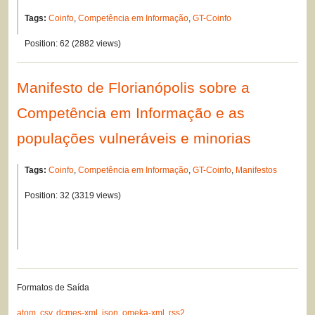
Tags:
Coinfo
,
Competência em Informação
,
GT-Coinfo
Position:
62
(
2882
views)
Manifesto de Florianópolis sobre a
Competência em Informação e as
populações vulneráveis e minorias
Tags:
Coinfo
,
Competência em Informação
,
GT-Coinfo
,
Manifestos
Position:
32
(
3319
views)
Formatos de Saída
atom
,
csv
,
dcmes-xml
,
json
,
omeka-xml
,
rss2