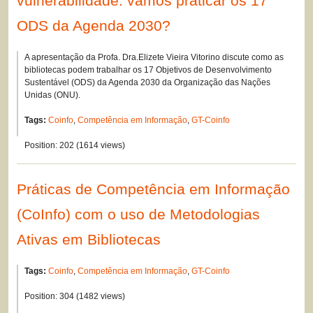
vulnerabilidade: vamos praticar os 17
ODS da Agenda 2030?
A apresentação da Profa. Dra.Elizete Vieira Vitorino discute como as
bibliotecas podem trabalhar os 17 Objetivos de Desenvolvimento
Sustentável (ODS) da Agenda 2030 da Organização das Nações
Unidas (ONU).
Tags:
Coinfo
,
Competência em Informação
,
GT-Coinfo
Position:
202
(
1614
views)
Práticas de Competência em Informação
(CoInfo) com o uso de Metodologias
Ativas em Bibliotecas
Tags:
Coinfo
,
Competência em Informação
,
GT-Coinfo
Position:
304
(
1482
views)