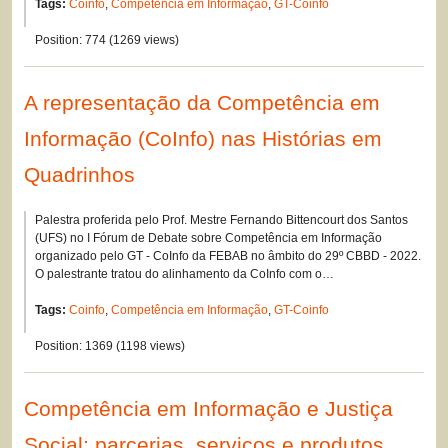
Tags:
Coinfo
,
Competência em Informação
,
GT-Coinfo
Position:
774
(
1269
views)
A representação da Competência em
Informação (CoInfo) nas Histórias em
Quadrinhos
Palestra proferida pelo Prof. Mestre Fernando Bittencourt dos Santos
(UFS) no I Fórum de Debate sobre Competência em Informação
organizado pelo GT - CoInfo da FEBAB no âmbito do 29º CBBD - 2022.
O palestrante tratou do alinhamento da CoInfo com o…
Tags:
Coinfo
,
Competência em Informação
,
GT-Coinfo
Position:
1369
(
1198
views)
Competência em Informação e Justiça
Social: parcerias, serviços e produtos