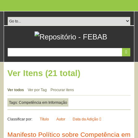
Pular
para
o
conteúdo
principal
Ver Itens (21 total)
Ver todos
Ver por Tag
Procurar itens
Tags: Competência em Informação
Classificar por:
Título
Autor
Data da Adição
Manifesto Político sobre Competência em