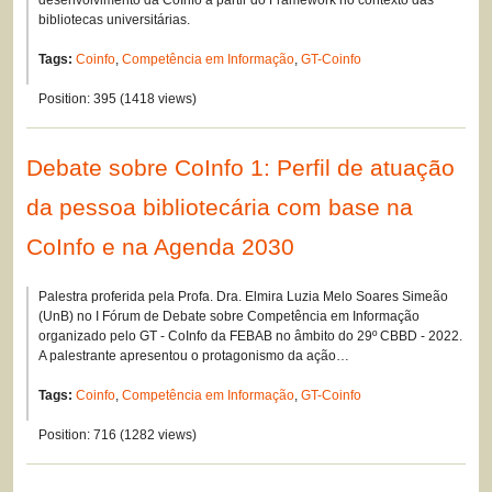
desenvolvimento da CoInfo a partir do Framework no contexto das
bibliotecas universitárias.
Tags:
Coinfo
,
Competência em Informação
,
GT-Coinfo
Position:
395
(
1418
views)
Debate sobre CoInfo 1: Perfil de atuação
da pessoa bibliotecária com base na
CoInfo e na Agenda 2030
Palestra proferida pela Profa. Dra. Elmira Luzia Melo Soares Simeão
(UnB) no I Fórum de Debate sobre Competência em Informação
organizado pelo GT - CoInfo da FEBAB no âmbito do 29º CBBD - 2022.
A palestrante apresentou o protagonismo da ação…
Tags:
Coinfo
,
Competência em Informação
,
GT-Coinfo
Position:
716
(
1282
views)