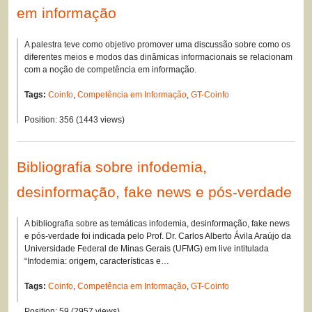
em informação
A palestra teve como objetivo promover uma discussão sobre como os
diferentes meios e modos das dinâmicas informacionais se relacionam
com a noção de competência em informação.
Tags:
Coinfo
,
Competência em Informação
,
GT-Coinfo
Position:
356
(
1443
views)
Bibliografia sobre infodemia,
desinformação, fake news e pós-verdade
A bibliografia sobre as temáticas infodemia, desinformação, fake news
e pós-verdade foi indicada pelo Prof. Dr. Carlos Alberto Ávila Araújo da
Universidade Federal de Minas Gerais (UFMG) em live intitulada
“Infodemia: origem, características e…
Tags:
Coinfo
,
Competência em Informação
,
GT-Coinfo
Position:
59
(
2957
views)