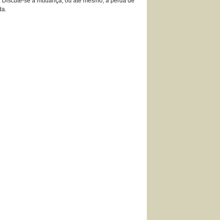
s. Discute-se a mudança, ou até mesmo, a perda de
da.