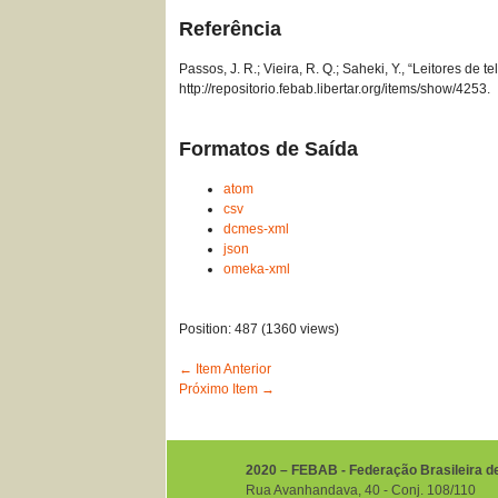
Referência
Passos, J. R.; Vieira, R. Q.; Saheki, Y., “Leitores de
http://repositorio.febab.libertar.org/items/show/4253
.
Formatos de Saída
atom
csv
dcmes-xml
json
omeka-xml
Position:
487
(
1360
views)
← Item Anterior
Próximo Item →
2020 – FEBAB - Federação Brasileira d
Rua Avanhandava, 40 ‐ Conj. 108/110