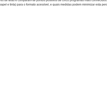
itores de telas e comparam-se pontos positivos de cinco programas mais conhecido
apel e tinta) para o formato acessível, e quais medidas podem minimizar esta per