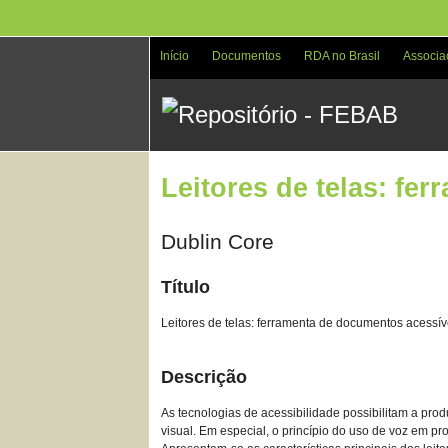
Pular
para
o
Início
Documentos
RDA no Brasil
Associa
conteúdo
principal
Leitores de telas: fe
Dublin Core
Título
Leitores de telas: ferramenta de documentos acessív
Descrição
As tecnologias de acessibilidade possibilitam a pro
visual. Em especial, o princípio do uso de voz em pro