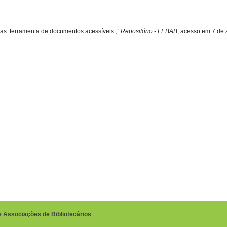
 telas: ferramenta de documentos acessíveis.,”
Repositório - FEBAB
, acesso em 7 de 
e Associações de Bibliotecários