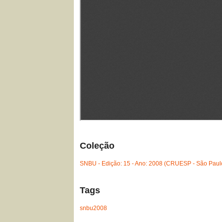
Coleção
SNBU - Edição: 15 - Ano: 2008 (CRUESP - São Paul
Tags
snbu2008