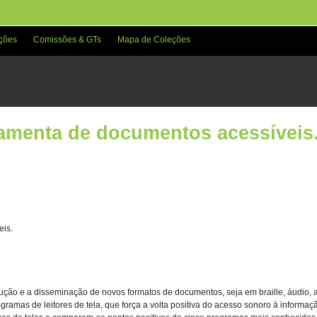
ções
Comissões & GTs
Mapa de Coleções
rramenta de documentos acessíveis
eis.
dução e a disseminação de novos formatos de documentos, seja em braille, áudio, a
gramas de leitores de tela, que força a volta positiva do acesso sonoro à informação 