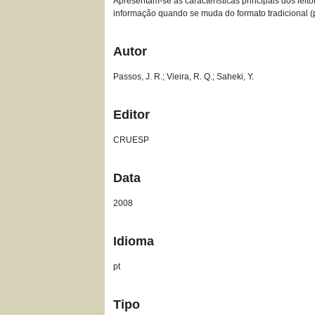
Apresentam-se as características principais dos le
informação quando se muda do formato tradicional (p
Autor
Passos, J. R.; Vieira, R. Q.; Saheki, Y.
Editor
CRUESP
Data
2008
Idioma
pt
Tipo