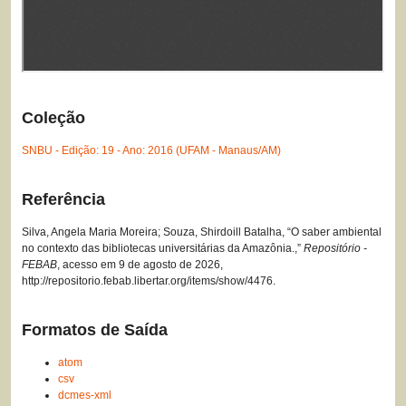
Coleção
SNBU - Edição: 19 - Ano: 2016 (UFAM - Manaus/AM)
Referência
Silva, Angela Maria Moreira; Souza, Shirdoill Batalha, “O saber ambiental
no contexto das bibliotecas universitárias da Amazônia.,”
Repositório -
FEBAB
, acesso em 9 de agosto de 2026,
http://repositorio.febab.libertar.org/items/show/4476
.
Formatos de Saída
atom
csv
dcmes-xml