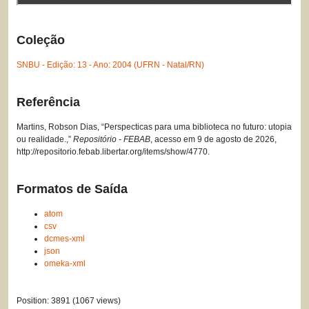
Coleção
SNBU - Edição: 13 - Ano: 2004 (UFRN - Natal/RN)
Referência
Martins, Robson Dias, “Perspecticas para uma biblioteca no futuro: utopia
ou realidade.,”
Repositório - FEBAB
, acesso em 9 de agosto de 2026,
http://repositorio.febab.libertar.org/items/show/4770
.
Formatos de Saída
atom
csv
dcmes-xml
json
omeka-xml
Position:
3891
(
1067
views)