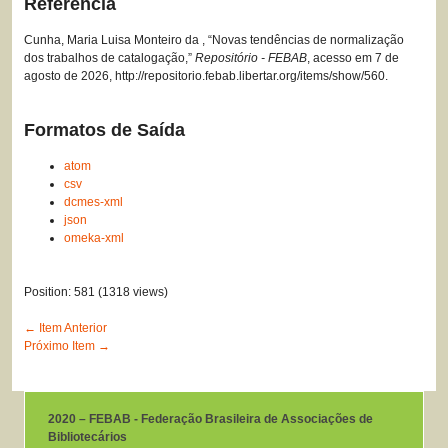
Referência
Cunha, Maria Luisa Monteiro da , “Novas tendências de normalização
dos trabalhos de catalogação,”
Repositório - FEBAB
, acesso em 7 de
agosto de 2026,
http://repositorio.febab.libertar.org/items/show/560
.
Formatos de Saída
atom
csv
dcmes-xml
json
omeka-xml
Position:
581
(
1318
views)
← Item Anterior
Próximo Item →
2020 – FEBAB - Federação Brasileira de Associações de
Bibliotecários