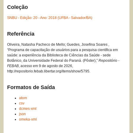
Coleção
SNBU - Edição: 20 - Ano: 2018 (UFBA - Salvador/BA)
Referência
Oliveira, Natasha Pacheco de Mello; Guedes, Josefina Soares ,
“Programa de capacitação de usuários para a pesquisa científica em
saúde: a experiência da Biblioteca de Ciências da Saúde - sede
Botânico, da Universidade Federal do Paraná. (Pôster),”
Repositório -
FEBAB
, acesso em 9 de agosto de 2026,
http://repositorio.febab.libertar.org/items/show/5795
.
Formatos de Saída
atom
csv
dcmes-xml
json
omeka-xml