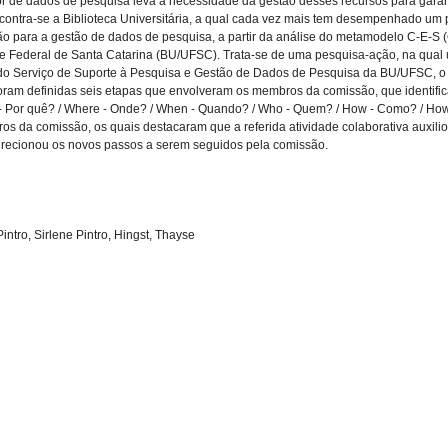
 de dados de pesquisa leva à necessidade da gestão desses recursos para garantir
ontra-se a Biblioteca Universitária, a qual cada vez mais tem desempenhado um p
ão para a gestão de dados de pesquisa, a partir da análise do metamodelo C-E-S
ade Federal de Santa Catarina (BU/UFSC). Trata-se de uma pesquisa-ação, na qual
 Serviço de Suporte à Pesquisa e Gestão de Dados de Pesquisa da BU/UFSC, o qu
oram definidas seis etapas que envolveram os membros da comissão, que identifi
 Por quê? / Where - Onde? / When - Quando? / Who - Quem? / How - Como? / How m
ros da comissão, os quais destacaram que a referida atividade colaborativa auxil
direcionou os novos passos a serem seguidos pela comissão.
intro, Sirlene Pintro, Hingst, Thayse