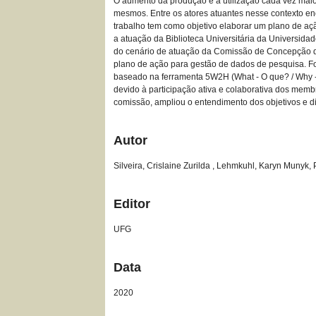
O aumento da produção e a utilização cada vez maior
mesmos. Entre os atores atuantes nesse contexto enc
trabalho tem como objetivo elaborar um plano de aç
a atuação da Biblioteca Universitária da Universid
do cenário de atuação da Comissão de Concepção do
plano de ação para gestão de dados de pesquisa. F
baseado na ferramenta 5W2H (What - O que? / Why -
devido à participação ativa e colaborativa dos memb
comissão, ampliou o entendimento dos objetivos e 
Autor
Silveira, Crislaine Zurilda , Lehmkuhl, Karyn Munyk, P
Editor
UFG
Data
2020