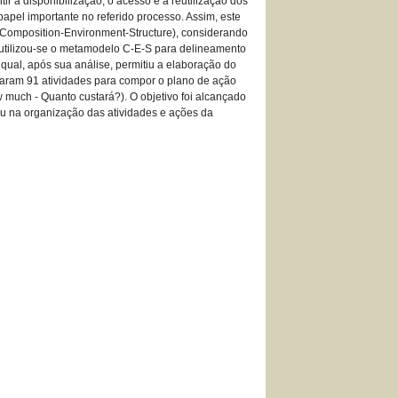
 a disponibilização, o acesso e a reutilização dos
apel importante no referido processo. Assim, este
 (Composition-Environment-Structure), considerando
 utilizou-se o metamodelo C-E-S para delineamento
al, após sua análise, permitiu a elaboração do
caram 91 atividades para compor o plano de ação
uch - Quanto custará?). O objetivo foi alcançado
iou na organização das atividades e ações da