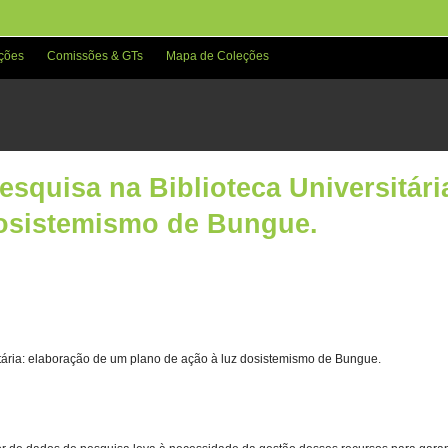
ções
Comissões & GTs
Mapa de Coleções
squisa na Biblioteca Universitár
dosistemismo de Bungue.
tária: elaboração de um plano de ação à luz dosistemismo de Bungue.