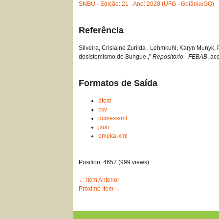
SNBU - Edição: 21 - Ano: 2020 (UFG - Goiânia/GO)
Referência
Silveira, Crislaine Zurilda , Lehmkuhl, Karyn Munyk,
dosistemismo de Bungue.,”
Repositório - FEBAB
, ac
Formatos de Saída
atom
csv
dcmes-xml
json
omeka-xml
Position:
4657
(
999
views)
← Item Anterior
Próximo Item →