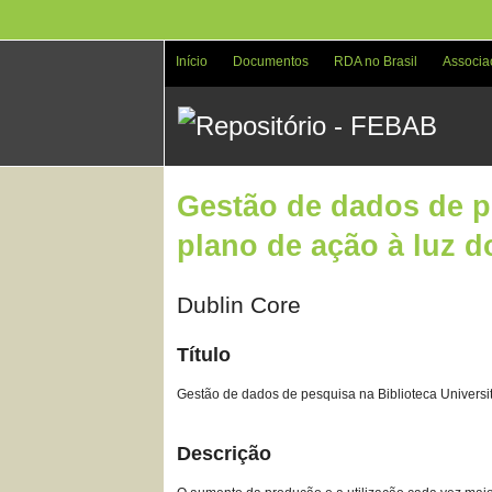
Pular
para
o
Início
Documentos
RDA no Brasil
Associa
conteúdo
principal
Gestão de dados de pe
plano de ação à luz 
Dublin Core
Título
Gestão de dados de pesquisa na Biblioteca Universi
Descrição