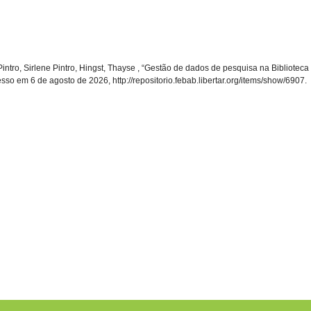
 Pintro, Sirlene Pintro, Hingst, Thayse , “Gestão de dados de pesquisa na Bibliotec
esso em 6 de agosto de 2026,
http://repositorio.febab.libertar.org/items/show/6907
.