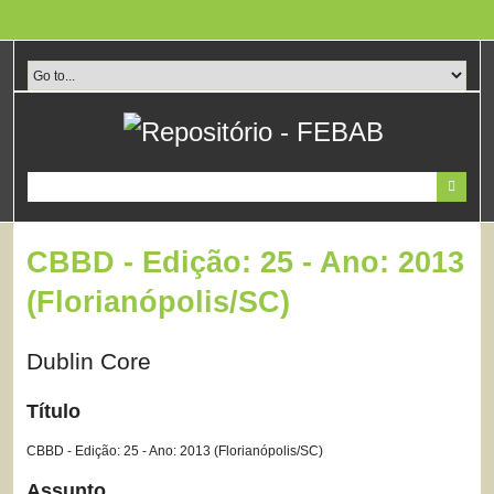
Pular
para
o
conteúdo
principal
CBBD - Edição: 25 - Ano: 2013
(Florianópolis/SC)
Dublin Core
Título
CBBD - Edição: 25 - Ano: 2013 (Florianópolis/SC)
Assunto